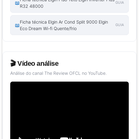
📖
GUIA
R32 48000
Ficha técnica Elgin Ar Cond Split 9000 Elgin
📖
GUIA
Eco Dream Wi-fi Quente/frio
🎬 Vídeo análise
Análise do canal The Review OFCL no YouTube.