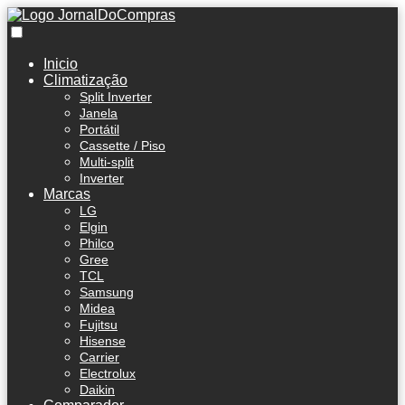
Inicio
Climatização
Split Inverter
Janela
Portátil
Cassette / Piso
Multi-split
Inverter
Marcas
LG
Elgin
Philco
Gree
TCL
Samsung
Midea
Fujitsu
Hisense
Carrier
Electrolux
Daikin