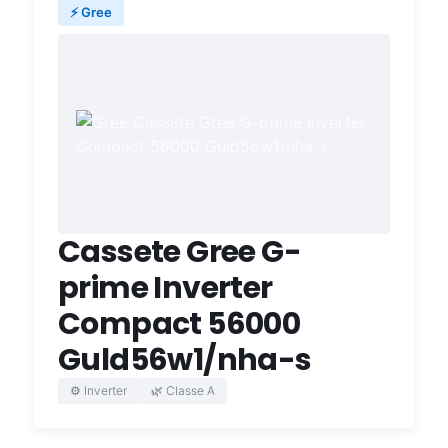
⚡ Gree
Cassete Gree G-
prime Inverter
Compact 56000
Guld56w1/nha-s
⚙️ Inverter
🌿 Classe A