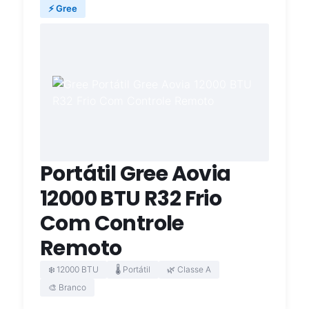
⚡ Gree
Portátil Gree Aovia
12000 BTU R32 Frio
Com Controle
Remoto
❄️ 12000 BTU
🌡️ Portátil
🌿 Classe A
🎨 Branco