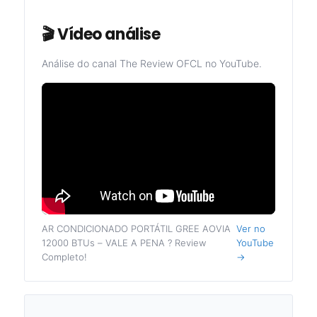
🎬 Vídeo análise
Análise do canal The Review OFCL no YouTube.
AR CONDICIONADO PORTÁTIL GREE AOVIA
Ver no
12000 BTUs – VALE A PENA ? Review
YouTube
Completo!
→