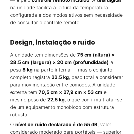
— e pelo
controle remoto incluído
. A
tela digital
na unidade facilita a leitura da temperatura
configurada e dos modos ativos sem necessidade
de consultar o controle remoto.
Design, instalação e ruído
A unidade tem dimensões de
75 cm (altura) ×
28,5 cm (largura) × 20 cm (profundidade)
e
pesa
8 kg
na parte interna — mas o conjunto
completo registra
22,5 kg
, peso total a considerar
para movimentação entre cômodos. A unidade
externa tem
70,5 cm × 27,9 cm × 53 cm
e
mesmo peso de
22,5 kg
, o que confirma tratar-se
de um equipamento monobloco com estrutura
robusta.
O
nível de ruído declarado é de 55 dB
, valor
considerado moderado para portáteis — superior