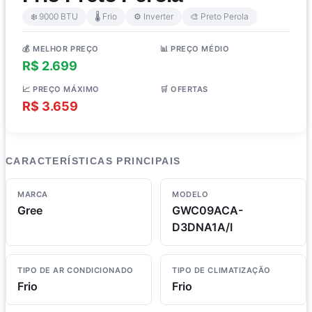
❄️ 9000 BTU
🌡️ Frio
⚙️ Inverter
🎨 Preto Perola
💰 MELHOR PREÇO
📊 PREÇO MÉDIO
R$ 2.699
R$ 3.167
📈 PREÇO MÁXIMO
🛒 OFERTAS
R$ 3.659
3 lojas
CARACTERÍSTICAS PRINCIPAIS
MARCA
MODELO
Gree
GWC09ACA-
D3DNA1A/I
TIPO DE AR CONDICIONADO
TIPO DE CLIMATIZAÇÃO
Frio
Frio