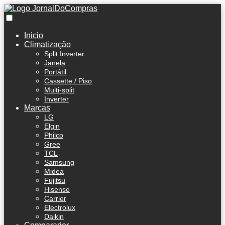
Inicio
Climatização
Split Inverter
Janela
Portátil
Cassette / Piso
Multi-split
Inverter
Marcas
LG
Elgin
Philco
Gree
TCL
Samsung
Midea
Fujitsu
Hisense
Carrier
Electrolux
Daikin