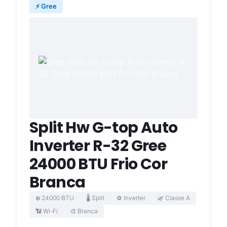
⚡ Gree
Split Hw G-top Auto
Inverter R-32 Gree
24000 BTU Frio Cor
Branca
❄️ 24000 BTU
🌡️ Split
⚙️ Inverter
🌿 Classe A
📶 Wi-Fi
🎨 Branca