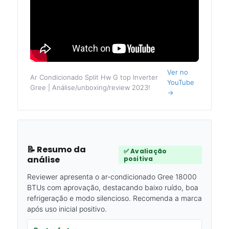
Ver no
Ar Condicionado Split Hw G top Inverter
YouTube
Gree | Análise/unboxing/review 2023!
→
📝 Resumo da
✅ Avaliação
análise
positiva
Reviewer apresenta o ar-condicionado Gree 18000
BTUs com aprovação, destacando baixo ruído, boa
refrigeração e modo silencioso. Recomenda a marca
após uso inicial positivo.