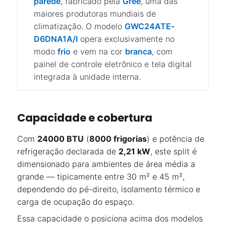
parede
, fabricado pela
Gree
, uma das
maiores produtoras mundiais de
climatização. O modelo
GWC24ATE-
D6DNA1A/I
opera exclusivamente no
modo
frio
e vem na cor
branca
, com
painel de controle eletrônico e tela digital
integrada à unidade interna.
Capacidade e cobertura
Com
24000 BTU
(
8000 frigorias
) e potência de
refrigeração declarada de
2,21 kW
, este split é
dimensionado para ambientes de área média a
grande — tipicamente entre 30 m² e 45 m²,
dependendo do pé-direito, isolamento térmico e
carga de ocupação do espaço.
Essa capacidade o posiciona acima dos modelos