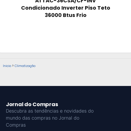
A1 TAC-36CSA/CF-INV
Condicionado Inverter Piso Teto
36000 Btus Frio
Inicio
Climatização
Jornal do Compras
Descubra as tendências e novidades do
mundo das compras no Jornal do
Compras