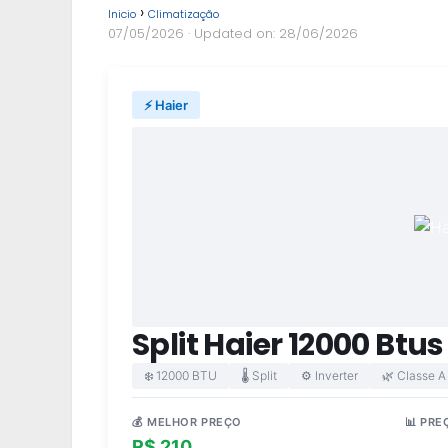
Inicio
Climatização
07/05/2026
· Updated on: 28/06/2026
⚡ Haier
Split Haier 12000 Bt
❄️ 12000 BTU
🌡️ Split
⚙️ Inverter
🌿 Classe A
💰 MELHOR PREÇO
📊 PRE
R$ 210
R$ 2