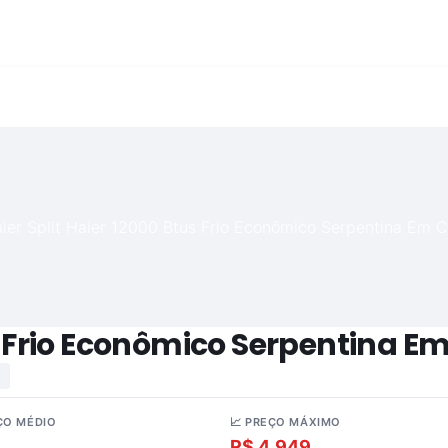
us Frio Econômico Serpentina E
ÇO MÉDIO
📈 PREÇO MÁXIMO
.337
R$ 4.949