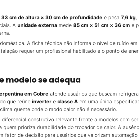
 33 cm de altura × 30 cm de profundidade
e pesa
7,6 kg
,
ciais. A
unidade externa
mede
85 cm × 51 cm × 36 cm
e 
erna.
doméstica. A ficha técnica não informa o nível de ruído e
stalação requer um profissional habilitado e o ponto de ener
ste modelo se adequa
Serpentina em Cobre
atende usuários que buscam refrige
dado que reúne
inverter
e
classe A
em uma única especificaç
 clima quente onde o modo calor não é necessário.
iferencial construtivo relevante frente a modelos com ser
quem prioriza durabilidade do trocador de calor. A ausênci
m fator de decisão para usuários que valorizam automação 