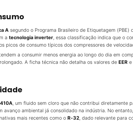
onsumo
ca A
segundo o Programa Brasileiro de Etiquetagem (PBE) 
om a
tecnologia inverter
, essa classificação indica que o 
s picos de consumo típicos dos compressores de velocidad
tendem a consumir menos energia ao longo do dia em com
longado. A ficha técnica não detalha os valores de
EER
lidade
R-410A
, um fluido sem cloro que não contribui diretamente
avanço ambiental já consolidado na indústria. No entanto
rnativas mais recentes como o
R-32
, dado relevante para 