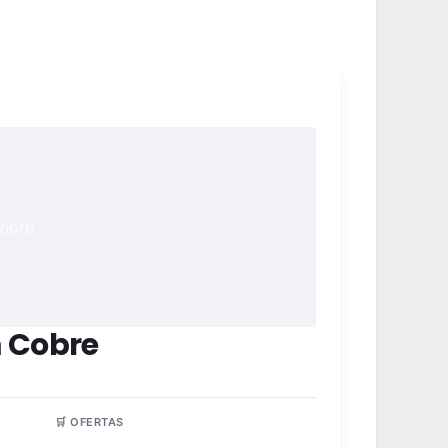
m Cobre
🛒 OFERTAS
4 lojas