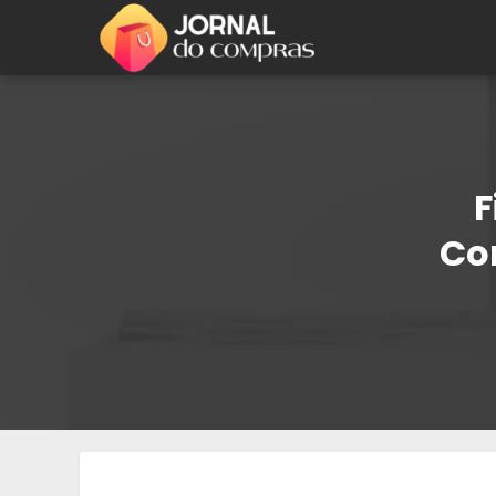
F
Com