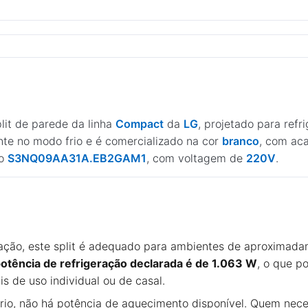
lit de parede da linha
Compact
da
LG
, projetado para ref
te no modo frio e é comercializado na cor
branco
, com aca
 o
S3NQ09AA31A.EB2GAM1
, com voltagem de
220V
.
ação, este split é adequado para ambientes de aproximad
otência de refrigeração declarada é de 1.063 W
, o que p
 de uso individual ou de casal.
io, não há potência de aquecimento disponível. Quem necess