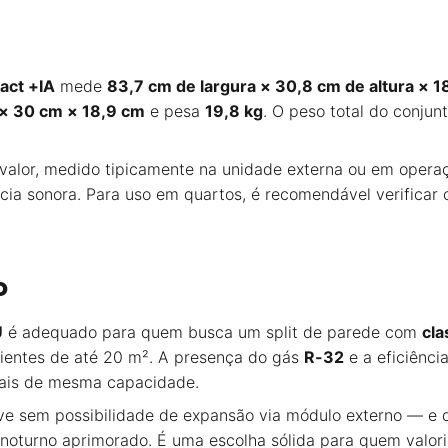
act +IA
mede
83,7 cm de largura × 30,8 cm de altura × 
× 30 cm × 18,9 cm
e pesa
19,8 kg
. O peso total do conjun
 valor, medido tipicamente na unidade externa ou em opera
ia sonora. Para uso em quartos, é recomendável verificar o
o
U
é adequado para quem busca um split de parede com
cla
entes de até 20 m². A presença do gás
R-32
e a eficiênci
nais de mesma capacidade.
sive sem possibilidade de expansão via módulo externo — e
 noturno aprimorado. É uma escolha sólida para quem valor