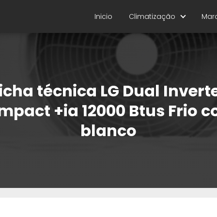
Inicio
Climatização
Mar
icha técnica LG Dual Invert
pact +ia 12000 Btus Frio c
blanco