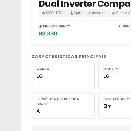
Dual Inverter Compact
❄️ 12000 BTU
🌡️ Split
⚙️ Inverter
🌿 Classe A
💰 MELHOR PREÇO
📊 PRE
R$ 360
R$ 1
CARACTERÍSTICAS PRINCIPAIS
MARCA
MODELO
LG
LG
EFICIÊNCIA ENERGÉTICA
COM TECNOLOG
BRASIL
Sim
A