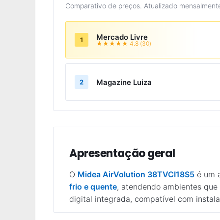
Comparativo de preços. Atualizado mensalment
Mercado Livre
1
★★★★★ 4.8 (30)
Magazine Luiza
2
Apresentação geral
O
Midea AirVolution 38TVCI18S5
é um a
frio e quente
, atendendo ambientes que
digital integrada, compatível com insta