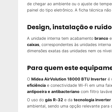
de chegar ao ambiente ou o ajuste de temper
painel do tipo eletrônico. A ficha técnica n
Design, instalação e ruído
A unidade interna tem acabamento
branco
e
caixas
, correspondentes às unidades interna e
dimensões exatas das unidades nem os níveis
Para quem este equipame
O
Midea AirVolution 18000 BTU Inverter
é 
eficiência
e conectividade Wi-Fi em uma fai
antipoeira e antibacteriano
com filtro laváv
O uso do
gás R-32
e da
tecnologia inverter
ambiental, sendo uma opção relevante para 