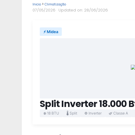
Inicio
Climatização
07/05/2026
· Updated on: 28/06/2026
⚡ Midea
Split Inverter 18.000 
❄️ 18 BTU
🌡️ Split
⚙️ Inverter
🌿 Classe A