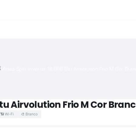
Btu Airvolution Frio M Cor Bran
📶 Wi-Fi
🎨 Branco