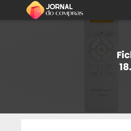
Fic
18