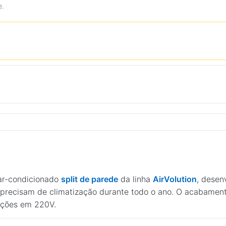
e.
r-condicionado
split de parede
da linha
AirVolution
, desen
 precisam de climatização durante todo o ano. O acabamen
lações em 220V.