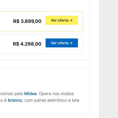
Ver oferta →
R$ 3.899,00
Ver oferta →
R$ 4.298,00
volvido pela
Midea
. Opera nos modos
to é
branco
, com painel eletrônico e tela