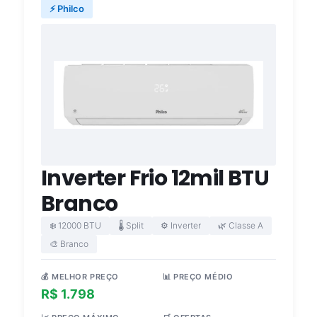
⚡ Philco
Inverter Frio 12mil BTU
Branco
❄️ 12000 BTU
🌡️ Split
⚙️ Inverter
🌿 Classe A
🎨 Branco
💰 MELHOR PREÇO
📊 PREÇO MÉDIO
R$ 1.798
R$ 3.612