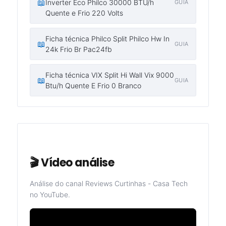
📖
Inverter Eco Philco 30000 BTU/h
GUIA
Quente e Frio 220 Volts
Ficha técnica Philco Split Philco Hw In
📖
GUIA
24k Frio Br Pac24fb
Ficha técnica VIX Split Hi Wall Vix 9000
📖
GUIA
Btu/h Quente E Frio 0 Branco
🎬 Vídeo análise
Análise do canal Reviews Curtinhas - Casa Tech
no YouTube.