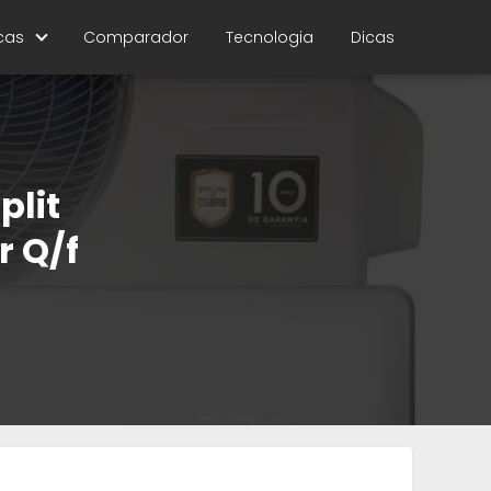
cas
Comparador
Tecnologia
Dicas
plit
r Q/f