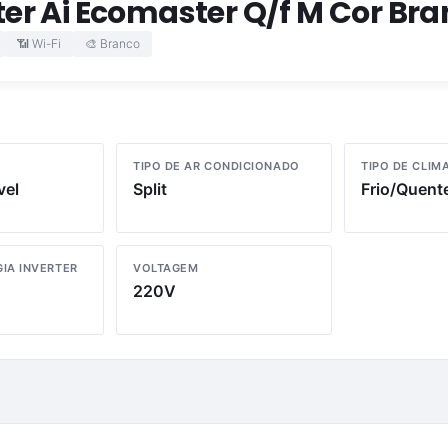
rter Ai Ecomaster Q/f M Cor Br
📶 Wi-Fi
🎨 Branco
TIPO DE AR CONDICIONADO
TIPO DE CLIM
vel
Split
Frio/Quent
IA INVERTER
VOLTAGEM
220V