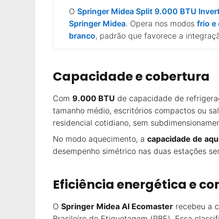
O
Springer Midea Split 9.000 BTU Inver
Springer Midea
. Opera nos modos
frio e
branco
, padrão que favorece a integraç
Capacidade e cobertura
Com
9.000 BTU
de capacidade de refrigera
tamanho médio, escritórios compactos ou sal
residencial cotidiano, sem subdimensioname
No modo aquecimento, a
capacidade de aq
desempenho simétrico nas duas estações sem
Eficiência energética e c
O
Springer Midea AI Ecomaster
recebeu a c
Brasileiro de Etiquetagem (PBE). Essa class