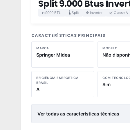
Split 9.000 Btus Inve
❄️ 9000 BTU
🌡️ Split
⚙️ Inverter
🌿 Classe A
CARACTERÍSTICAS PRINCIPAIS
MARCA
MODELO
Springer Midea
Não disponí
EFICIÊNCIA ENERGÉTICA
COM TECNOLOG
BRASIL
Sim
A
Ver todas as características técnicas