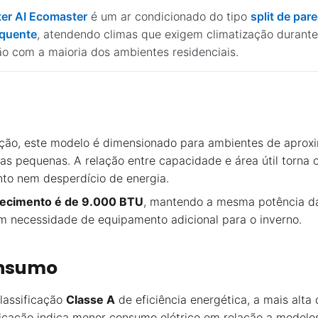
ter AI Ecomaster
é um ar condicionado do tipo
split de par
 quente
, atendendo climas que exigem climatização durant
ão com a maioria dos ambientes residenciais.
ção, este modelo é dimensionado para ambientes de apro
as pequenas. A relação entre capacidade e área útil torn
nto nem desperdício de energia.
uecimento é de 9.000 BTU
, mantendo a mesma potência da 
 necessidade de equipamento adicional para o inverno.
onsumo
lassificação
Classe A
de eficiência energética, a mais alta
ificação indica menor consumo elétrico em relação a modelo