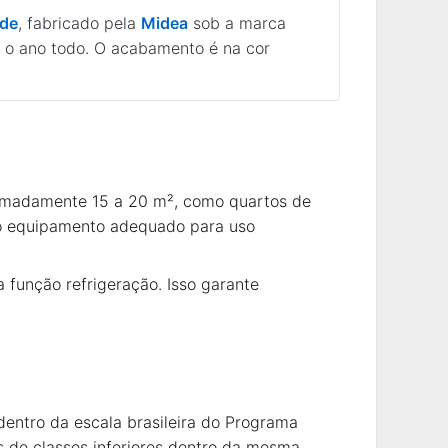
ede
, fabricado pela
Midea
sob a marca
e o ano todo. O acabamento é na cor
ximadamente 15 a 20 m², como quartos de
a o equipamento adequado para uso
função refrigeração. Isso garante
 dentro da escala brasileira do Programa
s de classes inferiores dentro da mesma