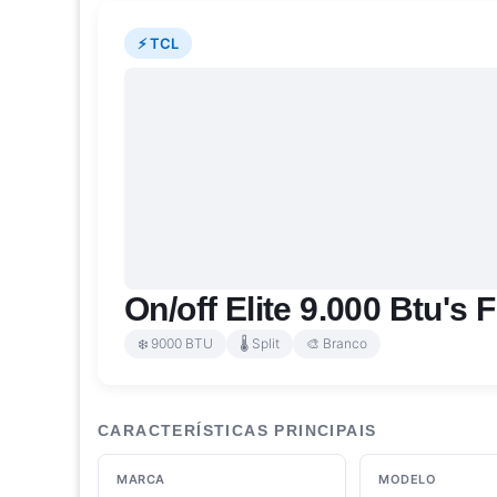
⚡ TCL
On/off Elite 9.000 Btu's 
❄️ 9000 BTU
🌡️ Split
🎨 Branco
CARACTERÍSTICAS PRINCIPAIS
MARCA
MODELO