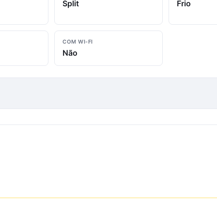
Split
Frio
COM WI-FI
Não