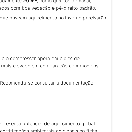
imadamente
20 m²
, como quartos de casal,
hados com boa vedação e pé-direito padrão.
s que buscam aquecimento no inverno precisarão
 que o compressor opera em ciclos de
er mais elevado em comparação com modelos
o). Recomenda-se consultar a documentação
apresenta potencial de aquecimento global
certificações ambientais adicionais na ficha