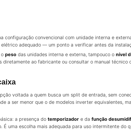
 na configuração convencional com unidade interna e exter
o elétrico adequado — um ponto a verificar antes da instal
 o
peso
das unidades interna e externa, tampouco o
nível 
dos diretamente ao fabricante ou consultar o manual técnic
caixa
ção voltada a quem busca um split de entrada, sem conect
de a ser menor que o de modelos inverter equivalentes, m
básica: a presença do
temporizador
e da
função desumidi
 É uma escolha mais adequada para uso intermitente do qu