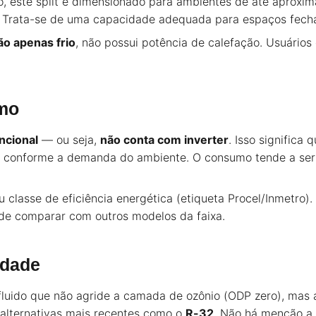
o, este split é dimensionado para ambientes de até aprox
os. Trata-se de uma capacidade adequada para espaços fec
ão apenas frio
, não possui potência de calefação. Usuário
umo
ncional
— ou seja,
não conta com inverter
. Isso significa
cia conforme a demanda do ambiente. O consumo tende a s
 classe de eficiência energética (etiqueta Procel/Inmetr
es de comparar com outros modelos da faixa.
idade
fluido que não agride a camada de ozônio (ODP zero), mas 
alternativas mais recentes como o
R-32
. Não há menção a 