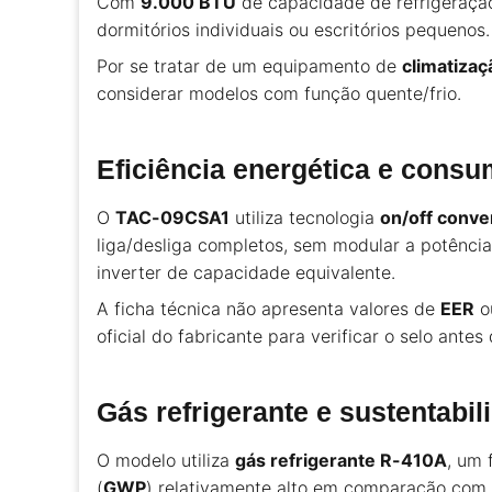
Com
9.000 BTU
de capacidade de refrigeraçã
dormitórios individuais ou escritórios pequen
Por se tratar de um equipamento de
climatizaç
considerar modelos com função quente/frio.
Eficiência energética e cons
O
TAC-09CSA1
utiliza tecnologia
on/off conve
liga/desliga completos, sem modular a potên
inverter de capacidade equivalente.
A ficha técnica não apresenta valores de
EER
ou
oficial do fabricante para verificar o selo ant
Gás refrigerante e sustentabil
O modelo utiliza
gás refrigerante R-410A
, um 
(
GWP
) relativamente alto em comparação com 