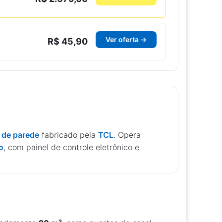
Ver oferta →
R$ 45,90
t de parede
fabricado pela
TCL
. Opera
o
, com painel de controle eletrônico e