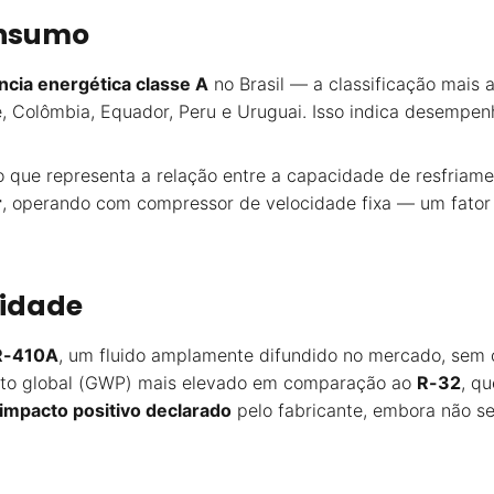
onsumo
ência energética classe A
no Brasil — a classificação mais 
le, Colômbia, Equador, Peru e Uruguai. Isso indica desemp
 o que representa a relação entre a capacidade de resfriame
r
, operando com compressor de velocidade fixa — um fator
lidade
R-410A
, um fluido amplamente difundido no mercado, sem 
nto global (GWP) mais elevado em comparação ao
R-32
, q
impacto positivo declarado
pelo fabricante, embora não se