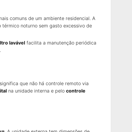
mais comuns de um ambiente residencial. A
o térmico noturno sem gasto excessivo de
iltro lavável
facilita a manutenção periódica
.
ignifica que não há controle remoto via
ital
na unidade interna e pelo
controle
kg
. A unidade externa tem dimensões de