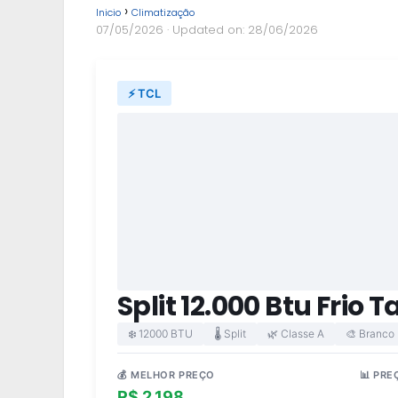
Inicio
Climatização
07/05/2026
· Updated on: 28/06/2026
⚡ TCL
Split 12.000 Btu Frio 
❄️ 12000 BTU
🌡️ Split
🌿 Classe A
🎨 Branco
💰 MELHOR PREÇO
📊 PRE
R$ 2.198
R$ 2