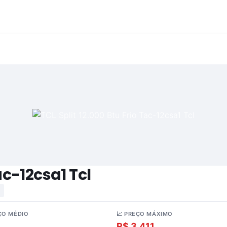
Tac-12csa1 Tcl
ÇO MÉDIO
📈 PREÇO MÁXIMO
.597
R$ 3.411