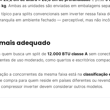
 kg
. Ambas as unidades são enviadas em embalagens separa
or típico para splits convencionais sem inverter nessa faix
anquila em ambiente fechado — perceptível, mas não incôm
 mais adequado
a quem busca um split de
12.000 BTU classe A
sem conecti
ntes de uso moderado, como quartos e escritórios compacto
lação a concorrentes da mesma faixa está na
classificação
o de compra para quem reside em países diferentes ou reve
u compressor inverter devem considerar outros modelos.