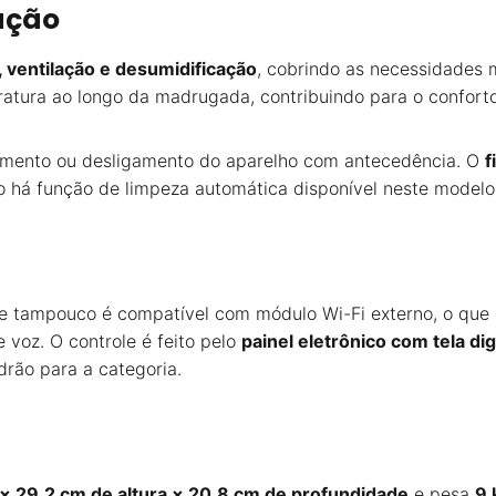
ação
, ventilação e desumidificação
, cobrindo as necessidades 
atura ao longo da madrugada, contribuindo para o confort
mento ou desligamento do aparelho com antecedência. O
f
 há função de limpeza automática disponível neste modelo
e tampouco é compatível com módulo Wi-Fi externo, o que s
 voz. O controle é feito pelo
painel eletrônico com tela dig
ão para a categoria.
 × 29,2 cm de altura × 20,8 cm de profundidade
e pesa
9 