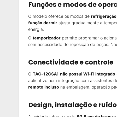
Funções e modos de oper
O modelo oferece os modos de
refrigeração
função dormir
ajusta gradualmente a temper
energia.
O
temporizador
permite programar o aciona
sem necessidade de reposição de peças. Não
Conectividade e controle
O
TAC-12CSA1
não possui Wi-Fi integrado
aplicativo nem integração com assistentes de
remoto incluso
na embalagem, operação padr
Design, instalação e ruído
A unidade interna mede
80,8 cm de largura