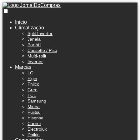
Inicio
Climatização
Split Inverter
Janela
Portátil
Cassette / Piso
Multi-split
Inverter
Marcas
LG
Elgin
Philco
Gree
TCL
Samsung
Midea
Fujitsu
Hisense
Carrier
Electrolux
Daikin