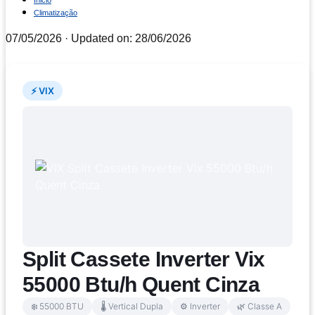
Inicio
Climatização
07/05/2026
· Updated on: 28/06/2026
⚡ VIX
Split Cassete Inverter Vix
55000 Btu/h Quent Cinza
❄️ 55000 BTU
🌡️ Vertical Dupla
⚙️ Inverter
🌿 Classe A