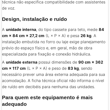
técnica não especifica compatibilidade com assistentes
de voz.
Design, instalação e ruído
A
unidade interna
, do tipo cassete para teto, mede
84
cm × 84 cm × 27,2 cm
(L × P × A) e pesa
26 kg
. A
instalação embutida no forro ou laje exige planejamento
prévio do espaço físico e, em geral, mão de obra
especializada para fixação e conexão hidráulica.
A
unidade externa
possui dimensões de
90 cm × 362
cm × 117 cm
(L × P × A) e peso de
83 kg
, sendo
necessário prever uma área externa adequada para sua
acomodação. A ficha técnica oficial não informa o nível
de ruído em decibéis para nenhuma das unidades.
Para quem este equipamento é mais
adequado