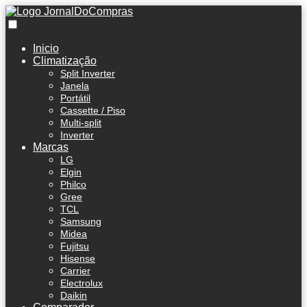
Inicio
Climatização
Split Inverter
Janela
Portátil
Cassette / Piso
Multi-split
Inverter
Marcas
LG
Elgin
Philco
Gree
TCL
Samsung
Midea
Fujitsu
Hisense
Carrier
Electrolux
Daikin