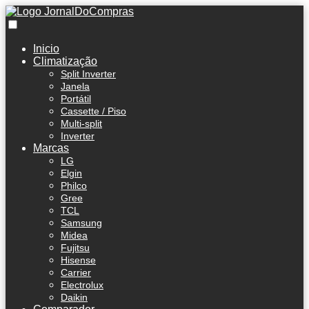
Inicio
Climatização
Split Inverter
Janela
Portátil
Cassette / Piso
Multi-split
Inverter
Marcas
LG
Elgin
Philco
Gree
TCL
Samsung
Midea
Fujitsu
Hisense
Carrier
Electrolux
Daikin