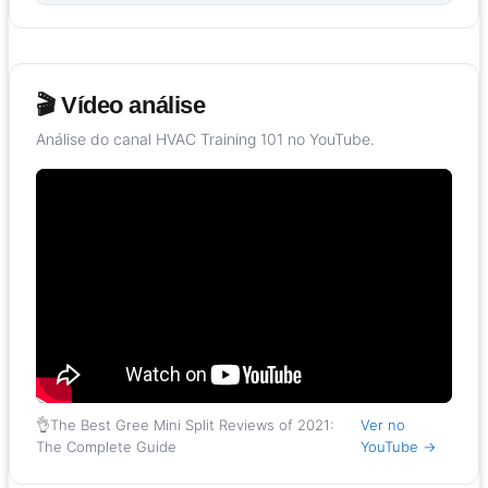
🎬 Vídeo análise
Análise do canal HVAC Training 101 no YouTube.
👌The Best Gree Mini Split Reviews of 2021:
Ver no
The Complete Guide
YouTube →