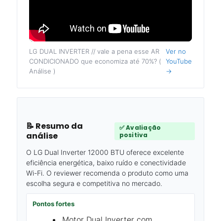
LG DUAL INVERTER // vale a pena esse AR
Ver no
CONDICIONADO que economiza até 70%? (
YouTube
Análise )
→
📝 Resumo da
✅ Avaliação
análise
positiva
O LG Dual Inverter 12000 BTU oferece excelente
eficiência energética, baixo ruído e conectividade
Wi-Fi. O reviewer recomenda o produto como uma
escolha segura e competitiva no mercado.
Pontos fortes
Motor Dual Inverter com