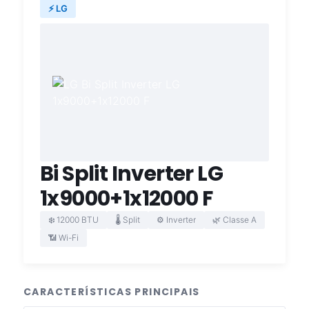
⚡ LG
Bi Split Inverter LG
1x9000+1x12000 F
❄️ 12000 BTU
🌡️ Split
⚙️ Inverter
🌿 Classe A
📶 Wi-Fi
CARACTERÍSTICAS PRINCIPAIS